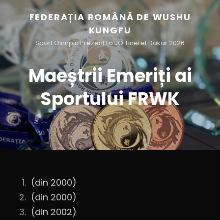
FEDERAȚIA ROMÂNĂ DE WUSHU
KUNGFU
Sport Olimpic Prezent La JO Tineret Dakar 2026
Maeștrii Emeriți ai
Sportului FRWK
(din 2000)
(din 2000)
(din 2002)