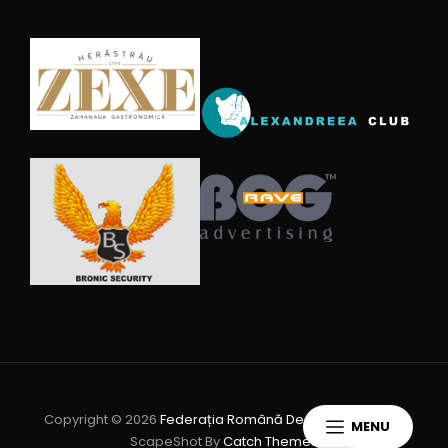
Copyright © 2026
Federația Română De Wushu Kungfu
|
MENU
ScapeShot By
Catch Themes