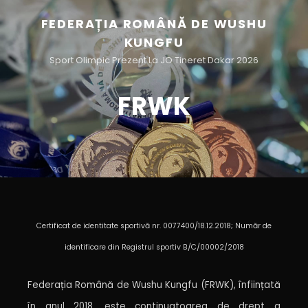
FEDERAȚIA ROMÂNĂ DE WUSHU
KUNGFU
Sport Olimpic Prezent La JO Tineret Dakar 2026
FRWK
Certificat de identitate sportivă nr. 0077400/18.12.2018;
Număr de
identificare din Registrul sportiv B/C/00002/2018
Federația Română de Wushu Kungfu (FRWK), înființată
în anul 2018, este continuatoarea de drept a