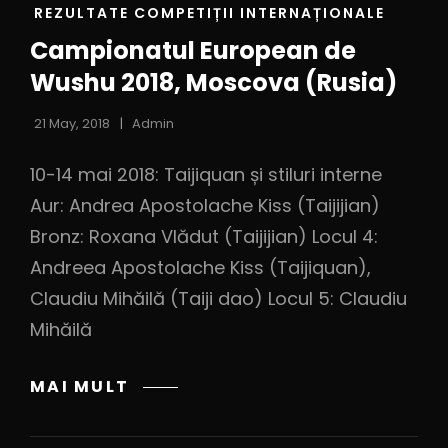
REZULTATE COMPETIȚII INTERNAȚIONALE
Campionatul European de
Wushu 2018, Moscova (Rusia)
21 May, 2018
Admin
10-14 mai 2018: Taijiquan și stiluri interne
Aur: Andrea Apostolache Kiss (Taijijian)
Bronz: Roxana Vlădut (Taijijian) Locul 4:
Andreea Apostolache Kiss (Taijiquan),
Claudiu Mihăilă (Taiji dao) Locul 5: Claudiu
Mihăilă
MAI MULT