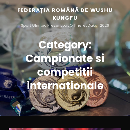
FEDERAȚIA ROMÂNĂ DE WUSHU
KUNGFU
Sport Olimpic Prezent La JO Tineret Dakar 2026
Category:
Campionate si
competitii
internationale