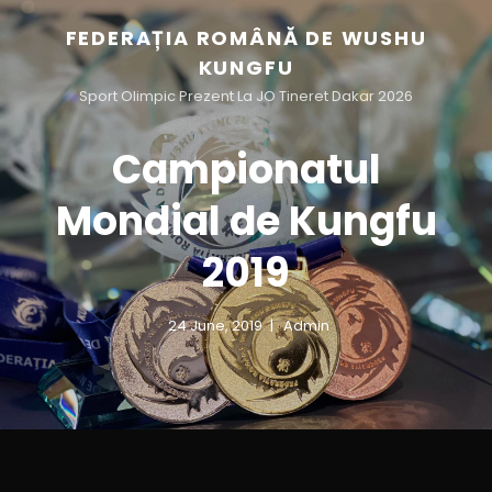
FEDERAȚIA ROMÂNĂ DE WUSHU
KUNGFU
Sport Olimpic Prezent La JO Tineret Dakar 2026
Campionatul
Mondial de Kungfu
2019
24 June, 2019
Admin